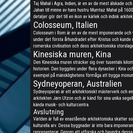
Taj Mahal i Agra, Indien, är en av de mest älskade oc
Jahan till minne av hans hustru Mumtaz Mahal på 1600
detaljer gör det till en ikon av kärlek och indisk arkitek
Colosseum, Italien
Colosseum i Rom är en av de mest imponerande och v
under det första århundradet efter Kristus och kunde 
romerska civilisation och dess arkitektoniska storslag
Kinesiska muren, Kina
Den Kinesiska muren sträcker sig över tusentals kilo
historien. Den byggdes under flera dynastier i Kina o
exempel på mänsklighetens förmåga att bygga monume
Sydneyoperan, Australien
Sydneyoperan är ett arkitektoniskt mästerverk och en
arkitekten Jørn Utzon och är känd för sina unika segel
kända musik- och kulturcentra.
Avslutning
Världen är full av enastående arkitektoniska skatter s
kulturella arv. Dessa byggnader är inte bara imponera
representerar. Genom att utforska och beundra dessa a