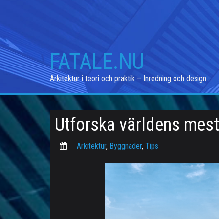
Skip
to
content
FATALE.NU
Arkitektur i teori och praktik – Inredning och design
Utforska världens mest
Arkitektur
,
Byggnader
,
Tips