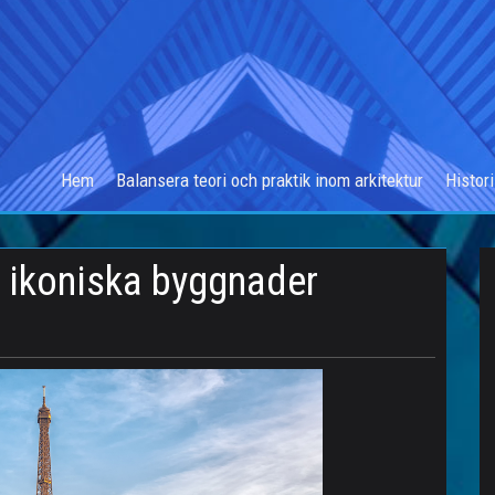
Hem
Balansera teori och praktik inom arkitektur
Histor
 ikoniska byggnader