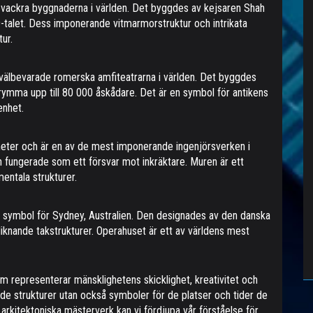
h vackra byggnaderna i världen. Det byggdes av kejsaren Shah
-talet. Dess imponerande vitmarmorstruktur och intrikata
tur.
älbevarade romerska amfiteatrarna i världen. Det byggdes
rymma upp till 80 000 åskådare. Det är en symbol för antikens
enhet.
meter och är en av de mest imponerande ingenjörsverken i
ch fungerade som ett försvar mot inkräktare. Muren är ett
ntala strukturer.
 symbol för Sydney, Australien. Den designades av den danska
liknande takstrukturer. Operahuset är ett av världens mest
om representerar mänsklighetens skicklighet, kreativitet och
nde strukturer utan också symboler för de platser och tider de
rkitektoniska mästerverk kan vi fördjupa vår förståelse för