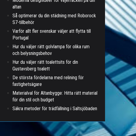
Moderna designidéer för vajerräcken på din
altan
Så optimerar du din städning med Roborock
S7-tillbehör
Varför allt fler svenskar väljer att flytta till
Portugal
Hur du väljer rätt golvlampa för olika rum
och belysningsbehov
Hur du väljer rätt toalettsits för din
Gustavsberg toalett
De största fördelarna med relining för
fastighetsägare
Materialval för Altanbygge: Hitta rätt material
för din stil och budget
Säkra metoder för trädfällning i Saltsjöbaden