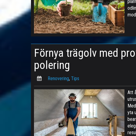
plan
odli
mod
Förnya trägolv med pro
polering
Renovering
,
Tips
Att 
utru
Med 
yta 
bear
eleg
resu