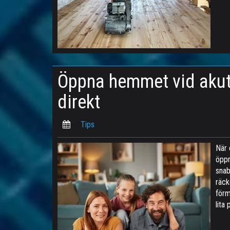
Öppna hemmet vid akut
direkt
Tips
När 
öppn
snab
räck
förm
lita