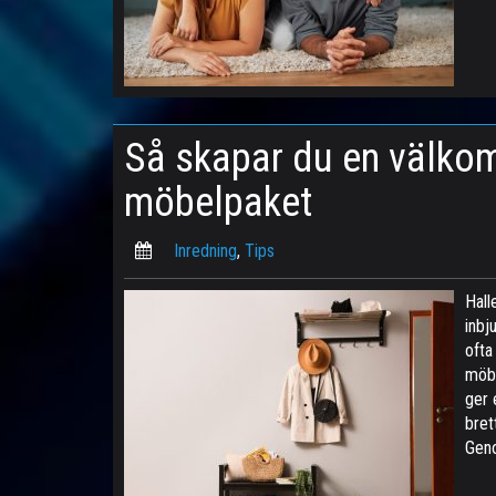
Så skapar du en välkom
möbelpaket
Inredning
,
Tips
Hall
inbj
ofta
möbe
ger 
bret
Geno