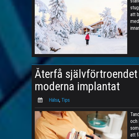
stan
stug
att 
med 
inna
Återfå självförtroende
moderna implantat
Hälsa
,
Tips
Tand
och 
som 
att 