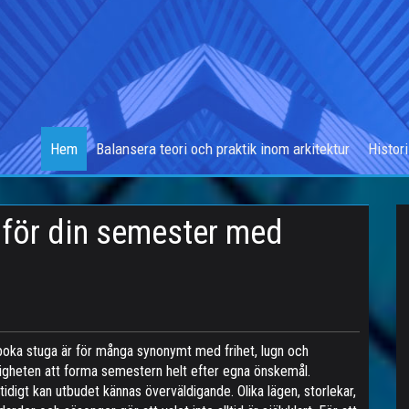
Hem
Balansera teori och praktik inom arkitektur
Histor
a för din semester med
boka stuga är för många synonymt med frihet, lugn och
igheten att forma semestern helt efter egna önskemål.
idigt kan utbudet kännas överväldigande. Olika lägen, storlekar,