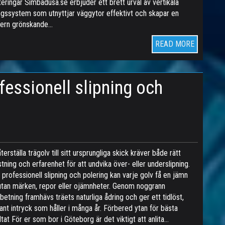
teringar Simbadusa.se erbjuder ett brett urval av vertikala
ngssystem som utnyttjar väggytor effektivt och skapar en
ern grönskande…
READ MORE
fessionell slipning och
återställa trägolv till sitt ursprungliga skick kräver både rätt
stning och erfarenhet för att undvika över- eller underslipning.
professionell slipning och polering kan varje golv få en jämn
utan märken, repor eller ojämnheter. Genom noggrann
betning framhävs träets naturliga ådring och ger ett tidlöst,
ant intryck som håller i många år. Förbered ytan för bästa
ltat För er som bor i Göteborg är det viktigt att anlita…