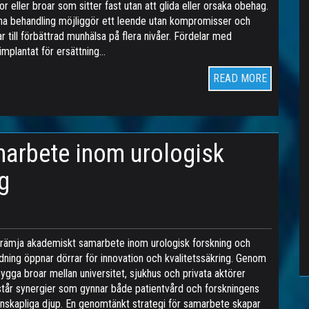
or eller broar som sitter fast utan att glida eller orsaka obehag.
a behandling möjliggör ett leende utan kompromisser och
ar till förbättrad munhälsa på flera nivåer. Fördelar med
implantat för ersättning…
READ MORE
arbete inom urologisk
g
främja akademiskt samarbete inom urologisk forskning och
ldning öppnar dörrar för innovation och kvalitetssäkring. Genom
bygga broar mellan universitet, sjukhus och privata aktörer
tår synergier som gynnar både patientvård och forskningens
nskapliga djup. En genomtänkt strategi för samarbete skapar