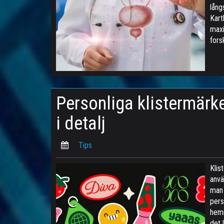
lång
Kart
maxi
fors
Personliga klistermärk
i detalj
Tips
Klis
anvä
man 
pers
hemm
det 