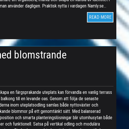
man använder dagligen. Praktisk nytta i vardagen Namly.se…
READ MORE
med blomstrande
skapa en färgsprakande uteplats kan förvandla en vanlig terrass
r balkong till en levande oas. Genom att följa de senaste
derna inom uteplatsodling samlas både nyttoväxter och
kande blommor på ett genomtänkt sätt. Med balanserad
osition och smarta planteringslösningar blir utomhusytan både
er och funktionell. Satsa på vertikal odling och modulära