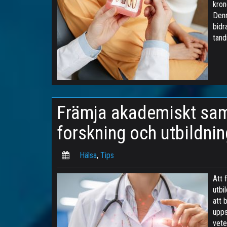
kron
Denn
bidr
tand
Främja akademiskt sam
forskning och utbildnin
Hälsa
,
Tips
Att 
utbi
att 
upps
vete