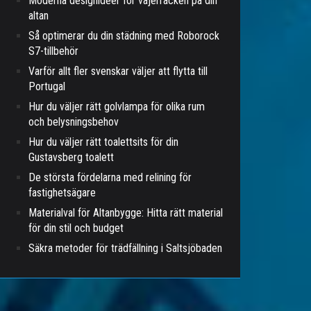
Moderna designidéer för vajerräcken på din
altan
Så optimerar du din städning med Roborock
S7-tillbehör
Varför allt fler svenskar väljer att flytta till
Portugal
Hur du väljer rätt golvlampa för olika rum
och belysningsbehov
Hur du väljer rätt toalettsits för din
Gustavsberg toalett
De största fördelarna med relining för
fastighetsägare
Materialval för Altanbygge: Hitta rätt material
för din stil och budget
Säkra metoder för trädfällning i Saltsjöbaden