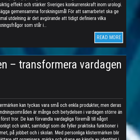
siktig effekt och stärker Sveriges konkurrenskraft inom urologi.
lägga gemensamma forskningsmål För att samarbetet ska ge
mal utdelning är det avgörande att tidigt definiera vilka
kningsfrågor som står i…
READ MORE
en – transformera vardagen
termärken kan tyckas vara små och enkla produkter, men deras
ndningsområden är många och betydelsen i vardagen större än
först tror. De kan förvandla vardagliga föremål till något
onligt och unikt, samtidigt som de fyller praktiska funktioner i
et, på jobbet och i skolan. Med personliga klistermärken blir
lättare att organisera, märka och skapa en känsla av identitet i