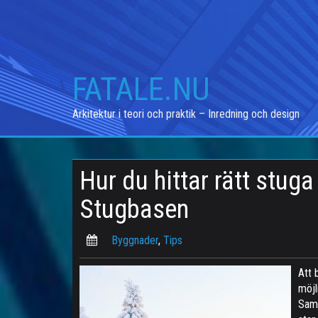
Skip
to
content
FATALE.NU
Arkitektur i teori och praktik – Inredning och design
Hur du hittar rätt stug
Stugbasen
Byggnader
,
Tips
Att 
möjl
Samt