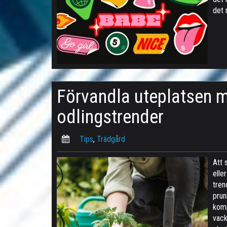
det 
Förvandla uteplatsen 
odlingstrender
Tips
,
Trädgård
Att 
elle
tren
prun
komp
vack