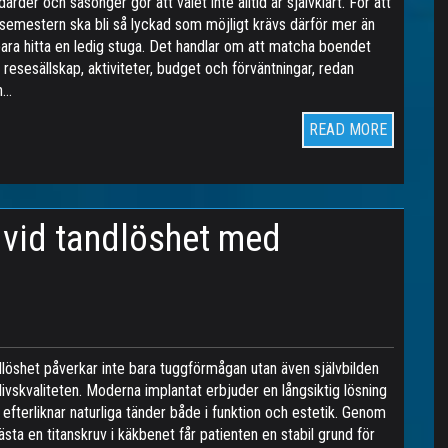
darder och säsonger gör att valet inte alltid är självklart. För att
semestern ska bli så lyckad som möjligt krävs därför mer än
bara hitta en ledig stuga. Det handlar om att matcha boendet
resesällskap, aktiviteter, budget och förväntningar, redan
n…
READ MORE
t vid tandlöshet med
löshet påverkar inte bara tuggförmågan utan även självbilden
livskvaliteten. Moderna implantat erbjuder en långsiktig lösning
efterliknar naturliga tänder både i funktion och estetik. Genom
fästa en titanskruv i käkbenet får patienten en stabil grund för