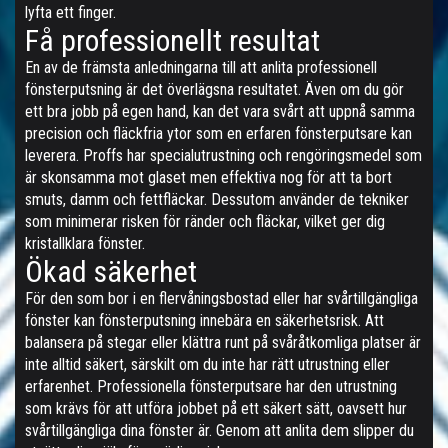
lyfta ett finger.
Få professionellt resultat
En av de främsta anledningarna till att anlita professionell
fönsterputsning är det överlägsna resultatet. Även om du gör
ett bra jobb på egen hand, kan det vara svårt att uppnå samma
precision och fläckfria ytor som en erfaren fönsterputsare kan
leverera. Proffs har specialutrustning och rengöringsmedel som
är skonsamma mot glaset men effektiva nog för att ta bort
smuts, damm och fettfläckar. Dessutom använder de tekniker
som minimerar risken för ränder och fläckar, vilket ger dig
kristallklara fönster.
Ökad säkerhet
För den som bor i en flervåningsbostad eller har svårtillgängliga
fönster kan fönsterputsning innebära en säkerhetsrisk. Att
balansera på stegar eller klättra runt på svåråtkomliga platser är
inte alltid säkert, särskilt om du inte har rätt utrustning eller
erfarenhet. Professionella fönsterputsare har den utrustning
som krävs för att utföra jobbet på ett säkert sätt, oavsett hur
svårtillgängliga dina fönster är. Genom att anlita dem slipper du