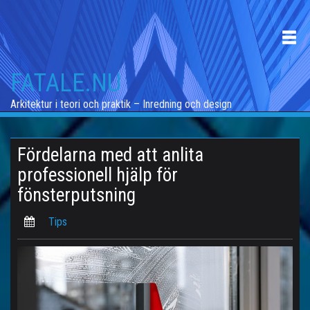
Skip
to
content
FATALE.NU
Arkitektur i teori och praktik – Inredning och design
Fördelarna med att anlita
professionell hjälp för
fönsterputsning
Tips