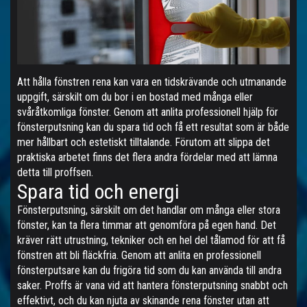
Att hålla fönstren rena kan vara en tidskrävande och utmanande
uppgift, särskilt om du bor i en bostad med många eller
svåråtkomliga fönster. Genom att anlita professionell hjälp för
fönsterputsning kan du spara tid och få ett resultat som är både
mer hållbart och estetiskt tilltalande. Förutom att slippa det
praktiska arbetet finns det flera andra fördelar med att lämna
detta till proffsen.
Spara tid och energi
Fönsterputsning, särskilt om det handlar om många eller stora
fönster, kan ta flera timmar att genomföra på egen hand. Det
kräver rätt utrustning, tekniker och en hel del tålamod för att få
fönstren att bli fläckfria. Genom att anlita en professionell
fönsterputsare kan du frigöra tid som du kan använda till andra
saker. Proffs är vana vid att hantera fönsterputsning snabbt och
effektivt, och du kan njuta av skinande rena fönster utan att