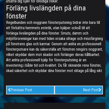
utsätta dig själv för onödiga risker.
Förläng livslängden på dina
fönster
Regelbunden och noggrann fönsterputsning bidrar inte bara till
att förbättra hemmets estetik, utan hjälper också till att
förlänga livslängden på dina fönster. Smuts, damm och
miljöföroreningar kan med tiden orsaka slitage och missfärgning
på fönstrens glas och karmar. Genom att anlita en professionell
fönsterputsare kan du säkerställa att fönstren rengörs noggrant,
vilket skyddar dem mot skador och förlänger deras hållbarhet.
Att anlita professionell hjälp för fönsterputsning är en
investering i både tid och kvalitet. Du får skinande rena fönster,
ökad säkerhet och skyddar dina fönster mot slitage på lång sikt.
Previous Post
Next Post